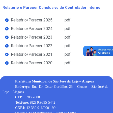
Relatório e Parecer Conclusivo do Controlador Interno
Relatório/Parecer 2025
.pdf
Relatório/Parecer 2024
.pdf
Relatório/Parecer 2023
.pdf
Relatório/Parecer 2022
.pdf
Relatório/Parecer 2021
.pdf
Relatório/Parecer 2020
.pdf
Prefeitura Municipal de São José da Laje – Alagoas
Endereço:
Rua Dr. Oscar Gordilho, 23 –
Centro – São José da
Laje – Alagoas
CEP:
57860-000
Telefone:
(82) 9.9395-5442
CNPJ:
12.330.916/0001-99